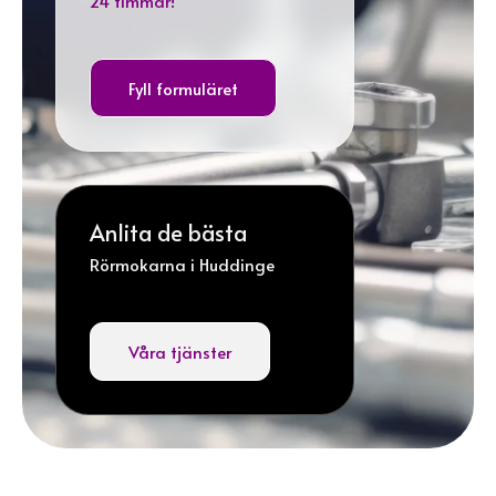
24 timmar!
Fyll formuläret
Anlita de bästa
Rörmokarna i Huddinge
Våra tjänster