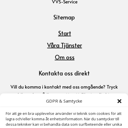
VVS-Service
Sitemap
Start
Våra Tjänster
Om oss
Kontakta oss direkt
Vill du komma i kontakt med oss omgående? Tryck
här nedan så öppnas ett nytt fönster direkt.
GDPR & Samtycke
073-715 95 90

För att ge en bra upplevelse använder vi teknik som cookies för att
lagra och/eller komma åt enhetsinformation. När du samtycker till
dessa tekniker kan vi behandla data som surfbeteende eller unika