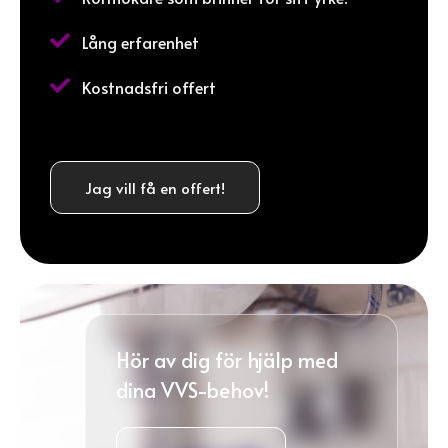

Lång erfarenhet

Kostnadsfri offert
Jag vill få en offert!
Hör av dig för hjälp med
dina VVS-behov!