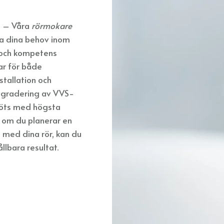
B – Våra
rörmokare
lla dina behov inom
t och kompetens
ar för både
stallation och
ppgradering av VVS-
 möts med högsta
 om du planerar en
p med dina rör, kan du
ållbara resultat.