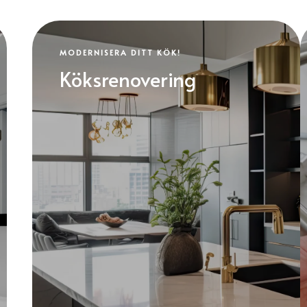
MODERNISERA DITT KÖK!
Köksrenovering