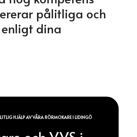
ererar pålitliga och
d enligt dina
LITLIG HJÄLP AV VÅRA RÖRMOKARE I LIDINGÖ
are och VVS i