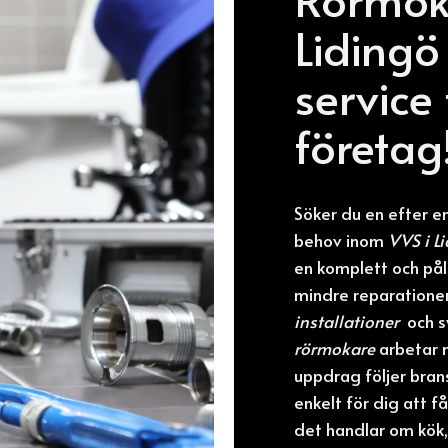
Lidingö
service
företag
Söker du en efter e
behov inom
VVS i L
en komplett och påli
mindre reparationer
installationer
och s
rörmokare
arbetar m
uppdrag följer bran
enkelt för dig att f
det handlar om kök,