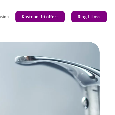
sida
Kostnadsfri offert
Ring till oss