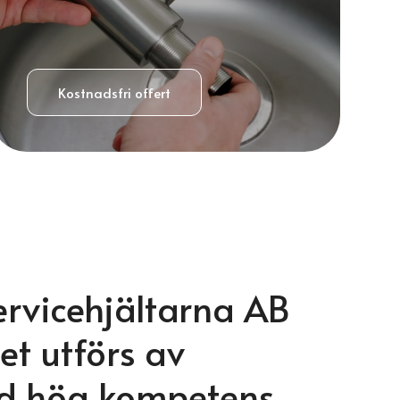
Kostnadsfri offert
ervicehjältarna AB
et utförs av
ed hög kompetens