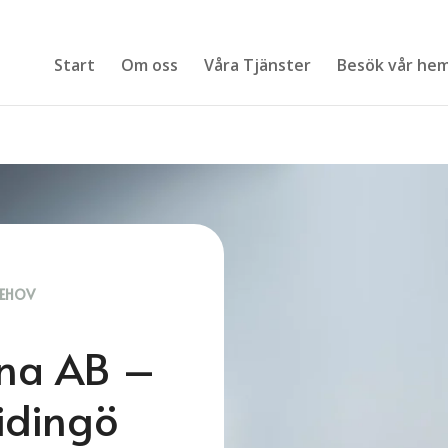
Start
Om oss
Våra Tjänster
Besök vår hem
BEHOV
rna AB –
idingö