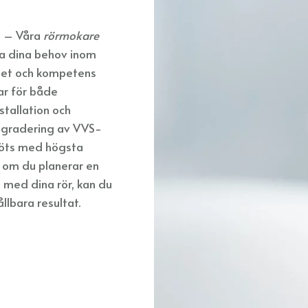
B – Våra
rörmokare
lla dina behov inom
nhet och kompetens
ar för både
stallation och
ppgradering av VVS-
 möts med högsta
 om du planerar en
p med dina rör, kan du
ållbara resultat.