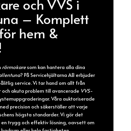
are och VVS i
una – Komplett
 för hem &
!
n
rörmokare
som kan hantera alla dina
allentuna
? På Servicehjältarna AB erbjuder
litlig service. Vi tar hand om allt från
 och akuta problem till avancerade
VVS-
ystemuppgraderingar. Våra auktoriserade
ed precision och säkerställer att varje
schens högsta standarder. Vi gör det
å en trygg och effektiv lösning, oavsett om
 badrum eller hela fastigheten.