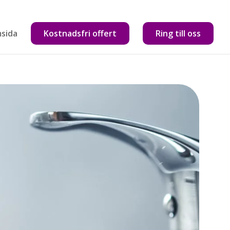
sida
Kostnadsfri offert
Ring till oss