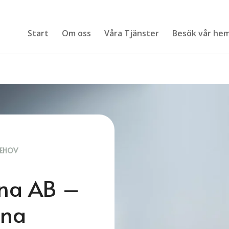
Start
Om oss
Våra Tjänster
Besök vår hem
BEHOV
rna AB –
una