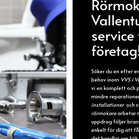
Rörmok
Vallent
service
företag
Söker du en efter e
behov inom
VVS i V
vi en komplett och på
mindre reparationer
installationer
och s
rörmokare
arbetar m
uppdrag följer bran
enkelt för dig att f
det handlar om kök,