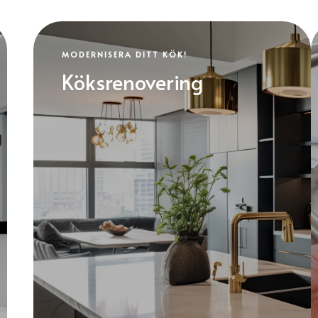
MODERNISERA DITT KÖK!
Köksrenovering