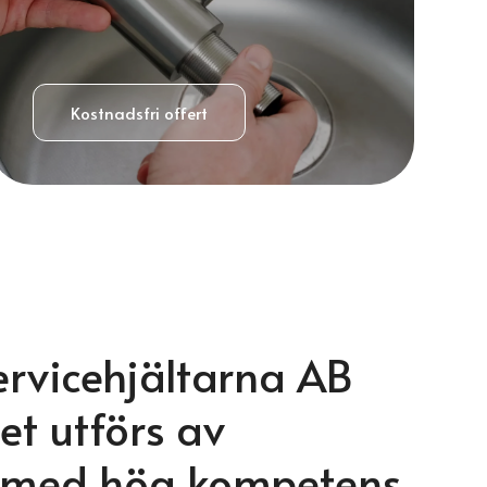
Kostnadsfri offert
ervicehjältarna AB
et utförs av
a med hög kompetens