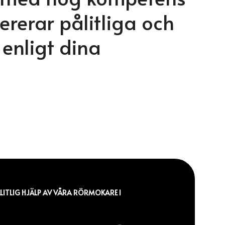
ererar pålitliga och
d enligt dina
LITLIG HJÄLP AV VÅRA RÖRMOKARE I